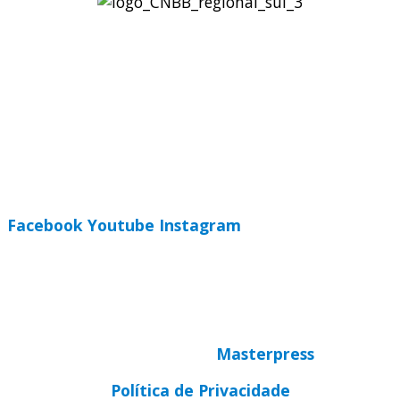
Regional Sul 3 da CNBB
Rua Víctor Kessler, 174
Centro, Canoas – RS
CEP 92310-000
Whatsapp
(51) 9 9931-1360
secretaria@cnbbsul3.org.br
Facebook
Youtube
Instagram
© Copyright 2025 CNBB Sul 3
Desenvolvido por
Masterpress
Política de Privacidade