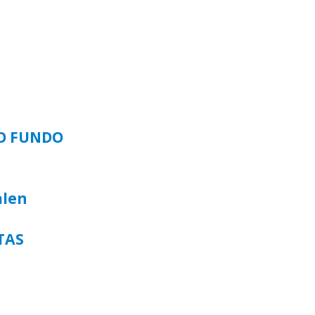
SO FUNDO
alen
TAS