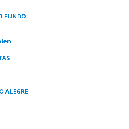
SO FUNDO
alen
TAS
TO ALEGRE