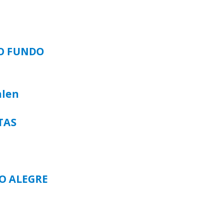
SO FUNDO
alen
TAS
TO ALEGRE