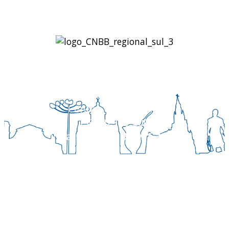
Regional Sul 3 da CNBB
Rua Víctor Kessler, 174
Centro, Canoas – RS
CEP 92310-000
Whatsapp
(51) 9 9931-1360
secretaria@cnbbsul3.org.br