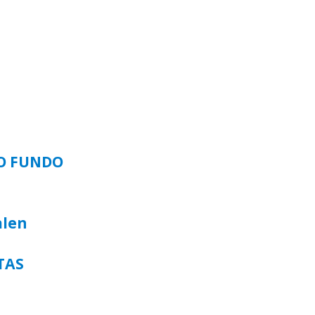
SO FUNDO
alen
TAS