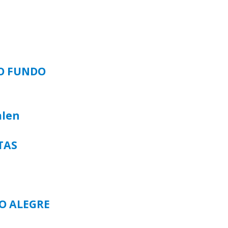
SO FUNDO
alen
TAS
TO ALEGRE