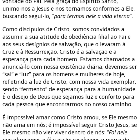
vontade do Pai. Pela graça do Espírito Santo,
unimo-nos a Jesus e nos tornamos conformes a Ele,
buscando segui-lo, “
para termos nele a vida eterna
”.
Como discípulos de Cristo, somos convidados a
assumir a sua atitude de obediência filial ao Pai e
aos seus desígnios de salvação, que o levaram à
Cruz e à Ressurreição. Cristo é a salvação e a
esperança para cada homem. Estamos chamados a
anunciá-lo com nossa existência diária; devemos ser
“sal” e “luz” para os homens e mulheres de hoje,
refletindo a luz de Cristo, com nossa vida exemplar,
sendo “fermento” de esperança para a humanidade.
É o desejo de Deus que sejamos luz e conforto para
cada pessoa que encontrarmos no nosso caminho.
É impossível amar como Cristo amou, se Ele mesmo
não ama em nós; é impossível seguir Cristo Jesus, se
Ele mesmo não vier viver dentro de nós: “
Foi nele
que abraçamos a fé e assim recebemos a marca do