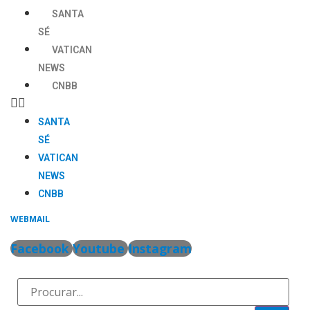
Ir
SANTA
para
SÉ
o
VATICAN
conteúdo
NEWS
CNBB
SANTA
SÉ
VATICAN
NEWS
CNBB
WEBMAIL
Facebook
Youtube
Instagram