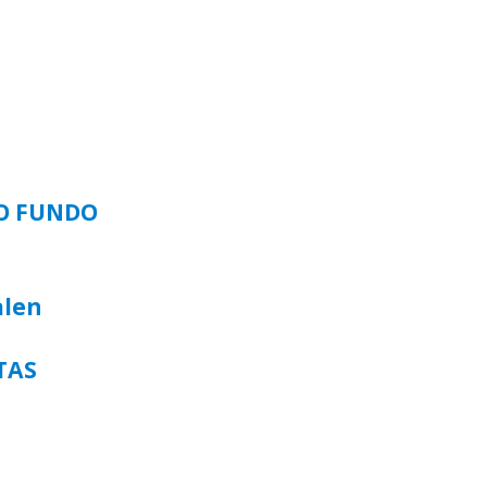
SO FUNDO
alen
TAS