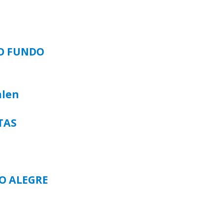
SO FUNDO
alen
TAS
TO ALEGRE