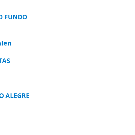
SO FUNDO
alen
TAS
TO ALEGRE