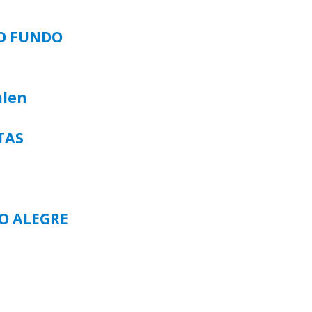
SO FUNDO
alen
TAS
TO ALEGRE