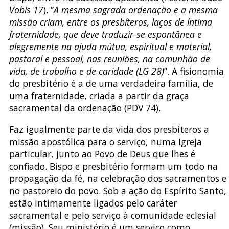
Vobis
17
). “
A mesma sagrada ordenação e a mesma
missão criam, entre os presbíteros, laços de íntima
fraternidade, que deve traduzir-se espontânea e
alegremente na ajuda mútua, espiritual e material,
pastoral e pessoal, nas reuniões, na comunhão de
vida, de trabalho e de caridade (LG 28)
”. A fisionomia
do presbitério é a de uma verdadeira família, de
uma fraternidade, criada a partir da graça
sacramental da ordenação (PDV 74).
Faz igualmente parte da vida dos presbíteros a
missão apostólica para o serviço, numa Igreja
particular, junto ao Povo de Deus que lhes é
confiado. Bispo e presbitério formam um todo na
propagação da fé, na celebração dos sacramentos e
no pastoreio do povo. Sob a ação do Espírito Santo,
estão intimamente ligados pelo caráter
sacramental e pelo serviço à comunidade eclesial
(missão). Seu ministério é um serviço como