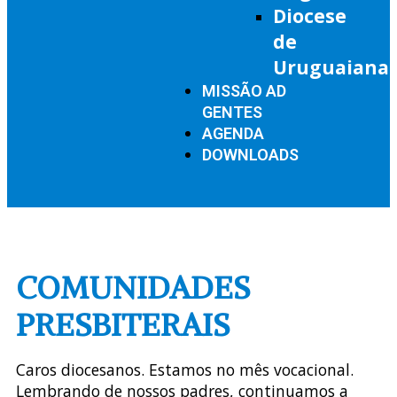
Diocese
de
Uruguaiana
MISSÃO AD
GENTES
AGENDA
DOWNLOADS
COMUNIDADES
PRESBITERAIS
Caros diocesanos. Estamos no mês vocacional.
Lembrando de nossos padres, continuamos a