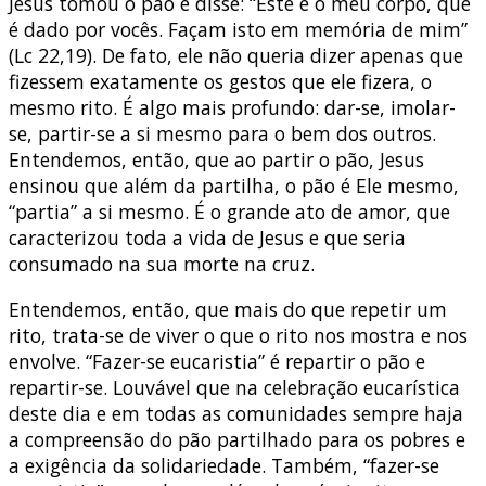
Jesus tomou o pão e disse: “Este é o meu corpo, que
é dado por vocês. Façam isto em memória de mim”
(Lc 22,19). De fato, ele não queria dizer apenas que
fizessem exatamente os gestos que ele fizera, o
mesmo rito. É algo mais profundo: dar-se, imolar-
se, partir-se a si mesmo para o bem dos outros.
Entendemos, então, que ao partir o pão, Jesus
ensinou que além da partilha, o pão é Ele mesmo,
“partia” a si mesmo. É o grande ato de amor, que
caracterizou toda a vida de Jesus e que seria
consumado na sua morte na cruz.
Entendemos, então, que mais do que repetir um
rito, trata-se de viver o que o rito nos mostra e nos
envolve. “Fazer-se eucaristia” é repartir o pão e
repartir-se. Louvável que na celebração eucarística
deste dia e em todas as comunidades sempre haja
a compreensão do pão partilhado para os pobres e
a exigência da solidariedade. Também, “fazer-se