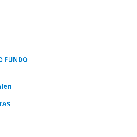
SO FUNDO
alen
TAS