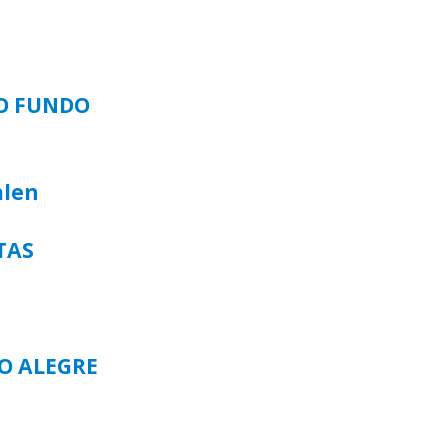
SO FUNDO
alen
TAS
TO ALEGRE