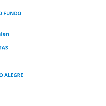
SO FUNDO
alen
TAS
TO ALEGRE