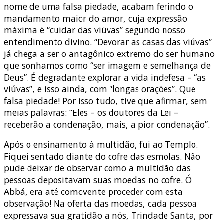
nome de uma falsa piedade, acabam ferindo o
mandamento maior do amor, cuja expressão
máxima é “cuidar das viúvas” segundo nosso
entendimento divino. “Devorar as casas das viúvas”
já chega a ser o antagônico extremo do ser humano
que sonhamos como “ser imagem e semelhança de
Deus”. É degradante explorar a vida indefesa – “as
viúvas”, e isso ainda, com “longas orações”. Que
falsa piedade! Por isso tudo, tive que afirmar, sem
meias palavras: “Eles – os doutores da Lei –
receberão a condenação, mais, a pior condenação”.
Após o ensinamento à multidão, fui ao Templo.
Fiquei sentado diante do cofre das esmolas. Não
pude deixar de observar como a multidão das
pessoas depositavam suas moedas no cofre. Ó
Abbá, era até comovente proceder com esta
observação! Na oferta das moedas, cada pessoa
expressava sua gratidão a nós, Trindade Santa, por