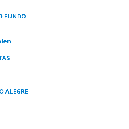
SO FUNDO
alen
TAS
TO ALEGRE