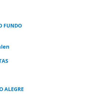
SO FUNDO
alen
TAS
TO ALEGRE