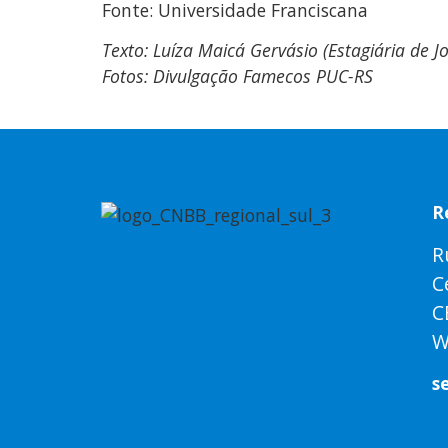
Fonte: Universidade Franciscana
Texto: Luíza Maicá Gervásio (Estagiária de J
Fotos: Divulgação Famecos PUC-RS
R
R
C
C
W
s