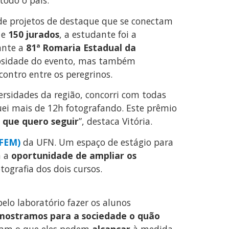
todo o país.
de projetos de destaque que se conectam
e
150 jurados
, a estudante foi a
rante a
81ª Romaria Estadual da
diosidade do evento, mas também
ontro entre os peregrinos.
rsidades da região, concorri com todas
ei mais de 12h fotografando. Este prêmio
a que quero seguir
”, destaca Vitória.
BFEM)
da UFN. Um espaço de estágio para
m a
oportunidade de ampliar os
otografia dos dois cursos.
elo laboratório fazer os alunos
mostramos para a sociedade o quão
jam o que eles podem
alcançar
à medida