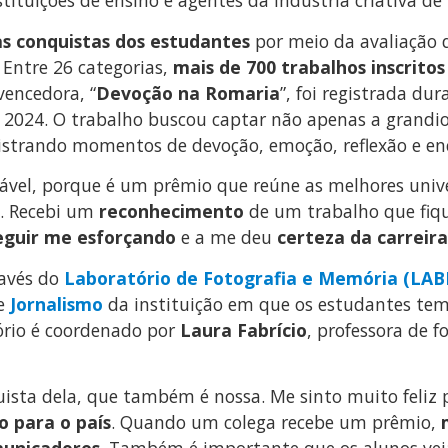
tituições de ensino e agentes da indústria criativa de 
as conquistas dos estudantes
por meio da avaliação 
 Entre 26 categorias,
mais de 700 trabalhos inscritos
vencedora, “
Devoção na Romaria
”, foi registrada du
de 2024. O trabalho buscou captar não apenas a gran
gistrando momentos de devoção, emoção, reflexão e enc
ável, porque é um prêmio que reúne as melhores unive
s. Recebi um
reconhecimento
de um trabalho que fiqu
eguir me esforçando
e a me deu
certeza da carreir
ravés do
Laboratório de Fotografia e Memória (LA
e
Jornalismo
da instituição em que os estudantes te
ório é coordenado por
Laura Fabrício
, professora de f
ista dela, que também é nossa. Me sinto muito feliz p
o para o país
. Quando um colega recebe um prêmio,
municadores
. Também é importante que os alunos ve