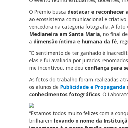
O evento reuniu estudantes, docentes, ins
O Prêmio busca
destacar e reconhecer 
ao ecossistema comunicacional e criativo.
vencedora na categoria fotografia. A foto 
Medianeira em Santa Maria
, no final 
a
dimensão íntima e humana da fé
, re
“O sentimento de ter ganhado é inacredit
elas e fui avaliada por jurados renomado
me incentivou, me deu
confiança para s
As fotos do trabalho foram realizadas at
os alunos de
Publicidade e Propaganda
conhecimentos fotográficos
. O Laborat
“Estamos todos muito felizes com a conqu
brilharem
levando o nome da Instituiçã
importante é a nossa função como co