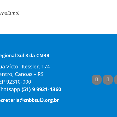
ornalismo)
egional Sul 3 da CNBB
ua Víctor Kessler, 174
entro, Canoas – RS
EP 92310-000
hatsapp
(51) 9 9931-1360
ecretaria@cnbbsul3.org.br