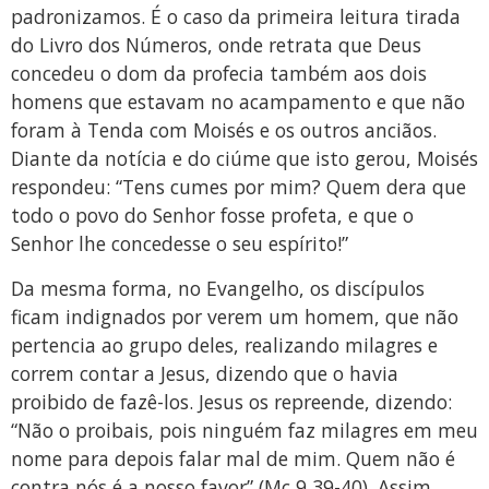
padronizamos. É o caso da primeira leitura tirada
do Livro dos Números, onde retrata que Deus
concedeu o dom da profecia também aos dois
homens que estavam no acampamento e que não
foram à Tenda com Moisés e os outros anciãos.
Diante da notícia e do ciúme que isto gerou, Moisés
respondeu: “Tens cumes por mim? Quem dera que
todo o povo do Senhor fosse profeta, e que o
Senhor lhe concedesse o seu espírito!”
Da mesma forma, no Evangelho, os discípulos
ficam indignados por verem um homem, que não
pertencia ao grupo deles, realizando milagres e
correm contar a Jesus, dizendo que o havia
proibido de fazê-los. Jesus os repreende, dizendo:
“Não o proibais, pois ninguém faz milagres em meu
nome para depois falar mal de mim. Quem não é
contra nós é a nosso favor” (Mc 9,39-40). Assim,