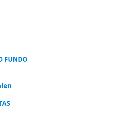
SO FUNDO
alen
TAS