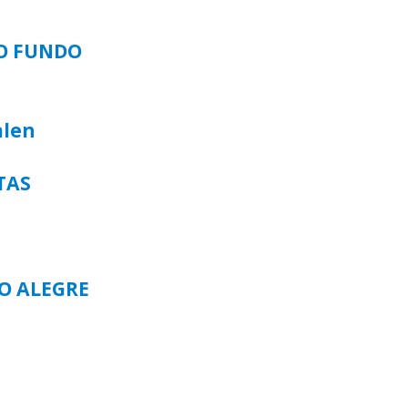
SO FUNDO
alen
TAS
TO ALEGRE