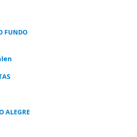
SO FUNDO
alen
TAS
TO ALEGRE