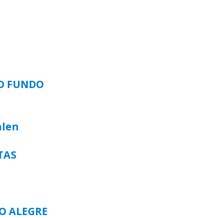
SO FUNDO
alen
TAS
TO ALEGRE