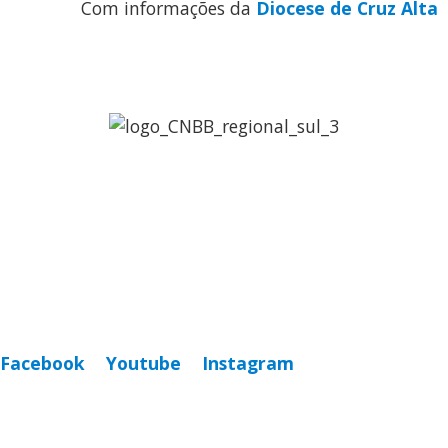
Com informações da
Diocese de Cruz Alta
Regional Sul 3 da CNBB
Rua Víctor Kessler, 174
Centro, Canoas – RS
CEP 92310-000
Whatsapp
(51) 9 9931-1360
secretaria@cnbbsul3.org.br
Facebook
Youtube
Instagram