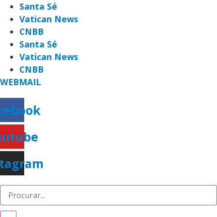
Ir
Santa Sé
para
Vatican News
o
CNBB
conteúdo
Santa Sé
Vatican News
CNBB
WEBMAIL
cebook
outube
stagram