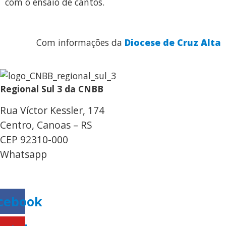
com o ensaio de cantos.
Com informações da
Diocese de Cruz Alta
Regional Sul 3 da CNBB
Rua Víctor Kessler, 174
Centro, Canoas – RS
CEP 92310-000
Whatsapp
(51) 9 9931-1360
secretaria@cnbbsul3.org.br
cebook