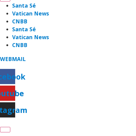
Santa Sé
Vatican News
CNBB
Santa Sé
Vatican News
CNBB
WEBMAIL
cebook
outube
stagram