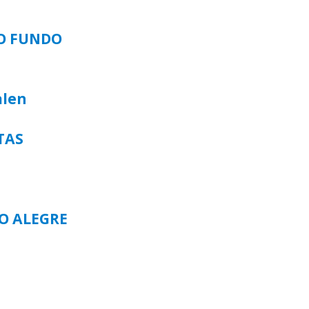
SO FUNDO
alen
TAS
TO ALEGRE