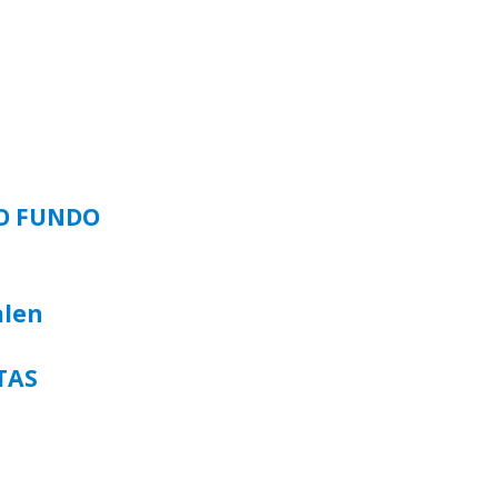
SO FUNDO
alen
TAS