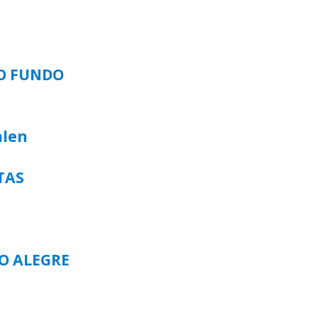
SO FUNDO
alen
TAS
TO ALEGRE