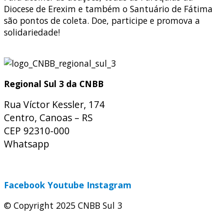
Diocese de Erexim e também o Santuário de Fátima
são pontos de coleta. Doe, participe e promova a
solidariedade!
Regional Sul 3 da CNBB
Rua Víctor Kessler, 174
Centro, Canoas – RS
CEP 92310-000
Whatsapp
(51) 9 9931-1360
secretaria@cnbbsul3.org.br
Facebook
Youtube
Instagram
© Copyright 2025 CNBB Sul 3