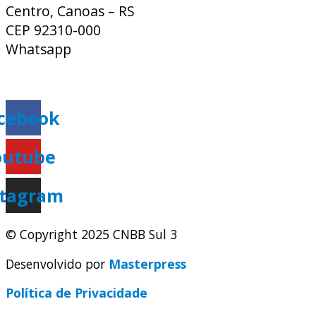
Centro, Canoas – RS
CEP 92310-000
Whatsapp
(51) 9 9931-1360
secretaria@cnbbsul3.org.br
cebook
outube
stagram
© Copyright 2025 CNBB Sul 3
Desenvolvido por
Masterpress
Política de Privacidade