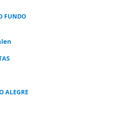
SO FUNDO
alen
TAS
TO ALEGRE