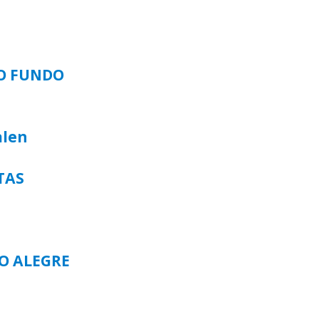
SO FUNDO
alen
TAS
TO ALEGRE