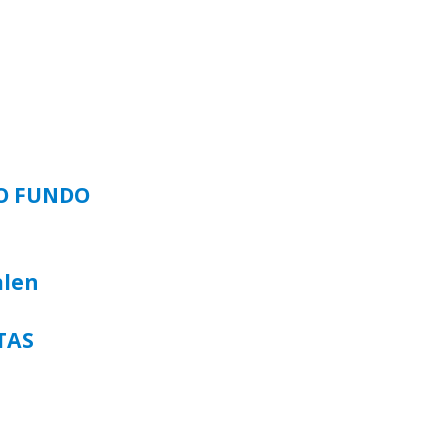
SO FUNDO
alen
TAS