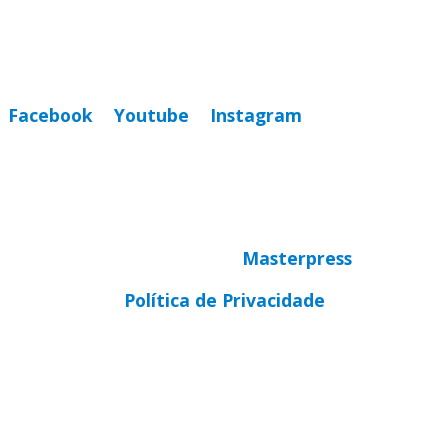
CEP 92310-000
Whatsapp
(51) 9 9931-1360
secretaria@cnbbsul3.org.br
Facebook
Youtube
Instagram
© Copyright 2025 CNBB Sul 3
Desenvolvido por
Masterpress
Política de Privacidade