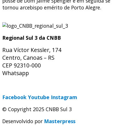
posse de Dom Jaime Spengler e em seguida se
tornou arcebispo emérito de Porto Alegre.
Regional Sul 3 da CNBB
Rua Víctor Kessler, 174
Centro, Canoas – RS
CEP 92310-000
Whatsapp
(51) 9 9931-1360
secretaria@cnbbsul3.org.br
Facebook
Youtube
Instagram
© Copyright 2025 CNBB Sul 3
Desenvolvido por
Masterpress