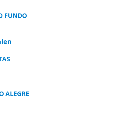
SO FUNDO
alen
TAS
TO ALEGRE