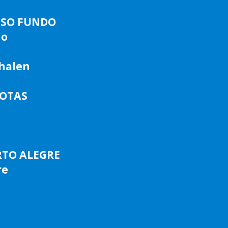
ASSO FUNDO
do
phalen
LOTAS
RTO ALEGRE
re