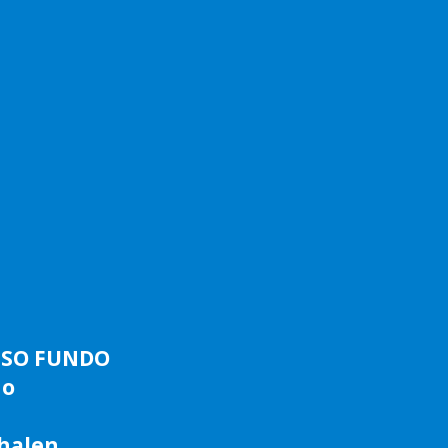
ASSO FUNDO
do
phalen