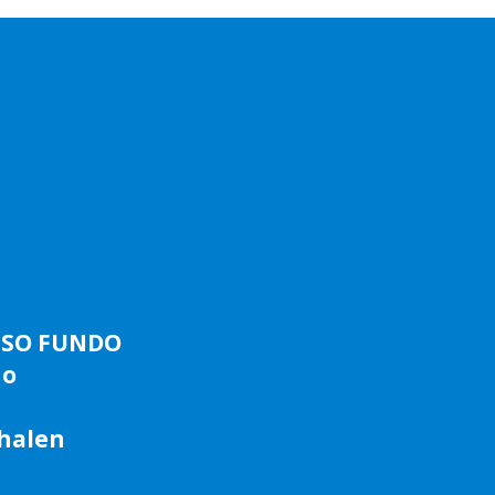
ASSO FUNDO
do
phalen