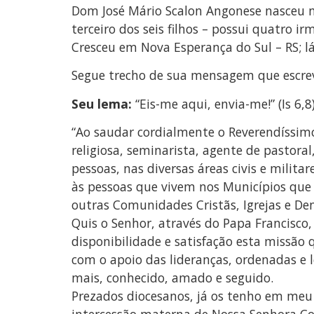
Dom José Mário Scalon Angonese nasceu no
terceiro dos seis filhos – possui quatro
Cresceu em Nova Esperança do Sul – RS; lá
Segue trecho de sua mensagem que escre
Seu lema:
“Eis-me aqui, envia-me!” (Is 6,8)
“Ao saudar cordialmente o Reverendíssimo
religiosa, seminarista, agente de pastor
pessoas, nas diversas áreas civis e milit
às pessoas que vivem nos Municípios qu
outras Comunidades Cristãs, Igrejas e De
Quis o Senhor, através do Papa Francisco,
disponibilidade e satisfação esta missão
com o apoio das lideranças, ordenadas e l
mais, conhecido, amado e seguido.
Prezados diocesanos, já os tenho em meu c
intercessão materna de Nossa Senhora Co