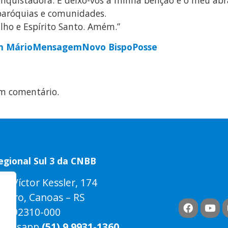
paróquias e comunidades.
lho e Espírito Santo. Amém.”
 Mário
Mensagem
Novo Bispo
Posse
m comentário.
egional Sul 3 da CNBB
ua Víctor Kessler, 174
entro, Canoas – RS
EP 92310-000
hatsapp
(51) 9 9931-1360