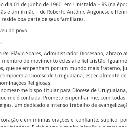
 dia 01 de junho de 1960, em Unistalda – RS (na época
 irmãs e um irmão – de Roberto Antônio Angonese e Hen
 reside boa parte de seus familiares.
veu ao povo:
.
 Pe. Flávio Soares, Administrador Diocesano, abraço a
al, membro de movimento eclesial e fiel cristão. Igua
ares, que se empenham por um mundo mais fraterno, jus
e compõem a Diocese de Uruguaiana, especialmente de
nominações Religiosas.
 nomear-me bispo titular para Diocese de Uruguaiana, 
 que me é confiada. Prometo empenhar-me, com todas a
eigas, um dedicado e intenso trabalho de evangelizaçã
oração e em minhas orações e, confiante, suplico, por
nquistadora. E deixo-vos a minha bênção e o meu abra