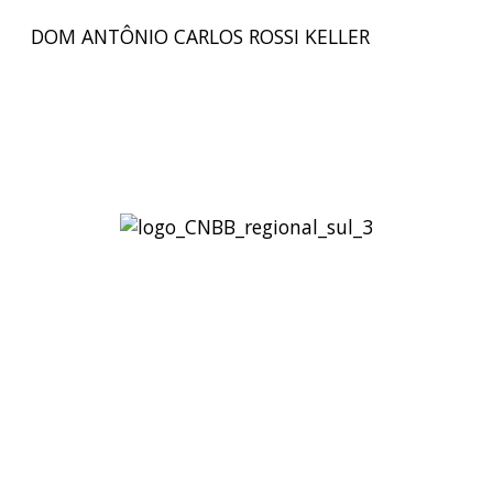
DOM ANTÔNIO CARLOS ROSSI KELLER
Regional Sul 3 da CNBB
Rua Víctor Kessler, 174
Centro, Canoas – RS
CEP 92310-000
Whatsapp
(51) 9 9931-1360
secretaria@cnbbsul3.org.br