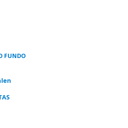
SO FUNDO
alen
TAS