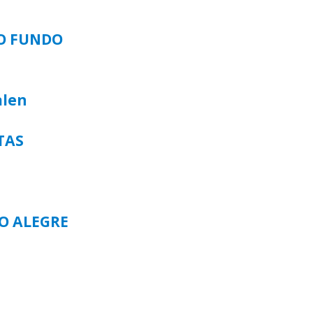
SO FUNDO
alen
TAS
TO ALEGRE