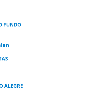
SO FUNDO
alen
TAS
TO ALEGRE