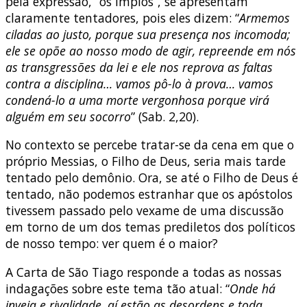
pela expressão, “os ímpios”, se apresentam
claramente tentadores, pois eles dizem: “
Armemos
ciladas ao justo, porque sua presença nos incomoda;
ele se opõe ao nosso modo de agir, repreende em nós
as transgressões da lei e ele nos reprova as faltas
contra a disciplina… vamos pô-lo à prova… vamos
condená-lo a uma morte vergonhosa porque virá
alguém em seu socorro
” (Sab. 2,20).
No contexto se percebe tratar-se da cena em que o
próprio Messias, o Filho de Deus, seria mais tarde
tentado pelo demônio. Ora, se até o Filho de Deus é
tentado, não podemos estranhar que os apóstolos
tivessem passado pelo vexame de uma discussão
em torno de um dos temas prediletos dos políticos
de nosso tempo: ver quem é o maior?
A Carta de São Tiago responde a todas as nossas
indagações sobre este tema tão atual: “
Onde há
inveja e rivalidade, aí estão as desordens e toda