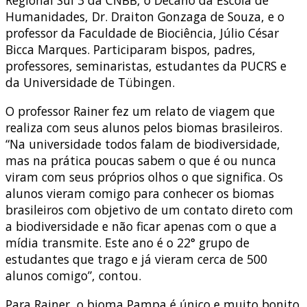
Regional Sul 3 da CNBB, o Decano da Escola de
Humanidades, Dr. Draiton Gonzaga de Souza, e o
professor da Faculdade de Biociência, Júlio César
Bicca Marques. Participaram bispos, padres,
professores, seminaristas, estudantes da PUCRS e
da Universidade de Tübingen.
O professor Rainer fez um relato de viagem que
realiza com seus alunos pelos biomas brasileiros.
“Na universidade todos falam de biodiversidade,
mas na prática poucas sabem o que é ou nunca
viram com seus próprios olhos o que significa. Os
alunos vieram comigo para conhecer os biomas
brasileiros com objetivo de um contato direto com
a biodiversidade e não ficar apenas com o que a
mídia transmite. Este ano é o 22° grupo de
estudantes que trago e já vieram cerca de 500
alunos comigo”, contou.
Para Rainer, o bioma Pampa é único e muito bonito