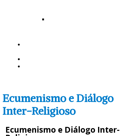
Santo
Ângelo
Diocese
de
Uruguaiana
MISSÃO AD
GENTES
AGENDA
DOWNLOADS
Ecumenismo e Diálogo
Inter-Religioso
Ecumenismo e Diálogo Inter-