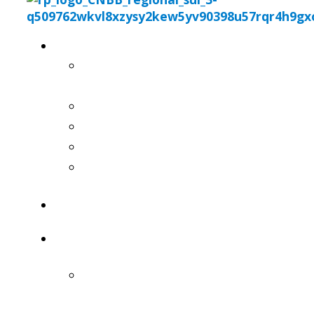
REGIONAL
QUEM
SOMOS
HISTÓRICO
BISPOS
PRESIDÊNCIA
SECRETARIADO
EXECUTIVO
COMISSÕES
PASTORAIS
ARQUI /
DIOCESES
PROVÍNCIA
ECLESIÁSTICA