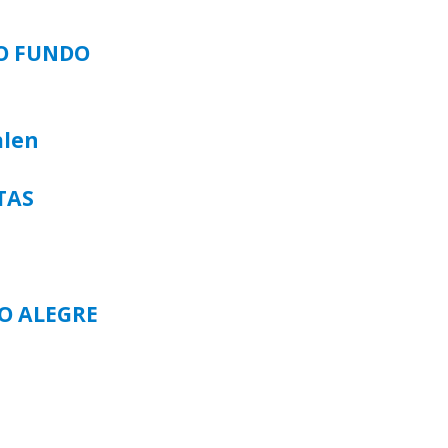
SO FUNDO
alen
TAS
TO ALEGRE