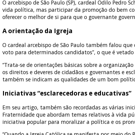
O arcebispo de São Paulo (SP), cardeal Odilo Pedro Sc
vida política, mas participar da promoção do bem co
oferecer o melhor de si para que o governante gover
A orientação da Igreja
O cardeal arcebispo de São Paulo também falou que o
voto para determinados candidatos”, o que é vetado pela
“Trata-se de orientações básicas sobre a organização 
os direitos e deveres de cidadãos e governantes e esc
também se indicam as qualidades de um bom político
Iniciativas “esclarecedoras e educativas”
Em seu artigo, também são recordadas as várias inici
Fraternidade que abordam temas relativos à vida púb
iniciativa popular para moralizar a política e os pro
“Quando a Igreja Católica se manifesta por meio do P