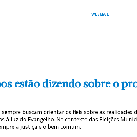
WEBMAIL
AL
COMISSÕES PASTORAIS
ARQUI / DIOCESES
MI
pos estão dizendo sobre o pro
 sempre buscam orientar os fiéis sobre as realidades
 à luz do Evangelho. No contexto das Eleições Municip
sempre a justiça e o bem comum.