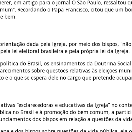
herer, em artigo para o jornal O São Paulo, ressaltou q
mum”. Recordando o Papa Francisco, citou que um bom 
ne bem.
rientação dada pela Igreja, por meio dos bispos, “nã
 lei eleitoral brasileira e pela própria lei da Igreja.
política do Brasil, os ensinamentos da Doutrina Social 
larecimentos sobre questões relativas às eleições munic
 e o que se espera dele no cargo que pretende ocupar
ativas “esclarecedoras e educativas da Igreja” no con
lica no Brasil e à promoção do bem comum, a particip
nunciamentos dos bispos em relação a questões da vida 
apa e dos bispos sobre questões da vida pública, ela 