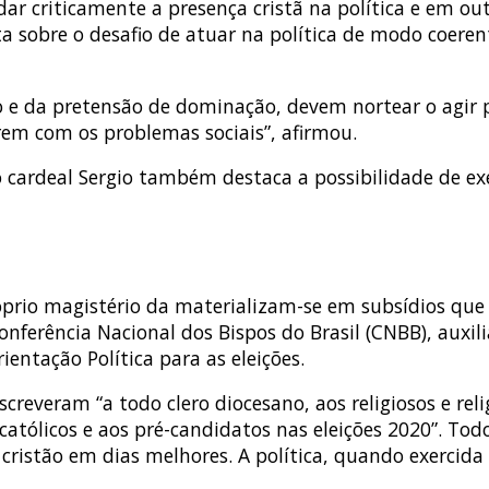
r criticamente a presença cristã na política e em outr
rta sobre o desafio de atuar na política de modo coere
o e da pretensão de dominação, devem nortear o agir po
em com os problemas sociais”, afirmou.
o cardeal Sergio também destaca a possibilidade de exe
óprio magistério da materializam-se em subsídios que
nferência Nacional dos Bispos do Brasil (CNBB), auxili
ientação Política para as eleições.
reveram “a todo clero diocesano, aos religiosos e reli
católicos e aos pré-candidatos nas eleições 2020”. Tod
ristão em dias melhores. A política, quando exercida 