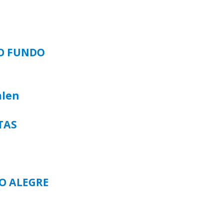
SO FUNDO
alen
TAS
TO ALEGRE