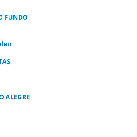
SO FUNDO
alen
TAS
TO ALEGRE