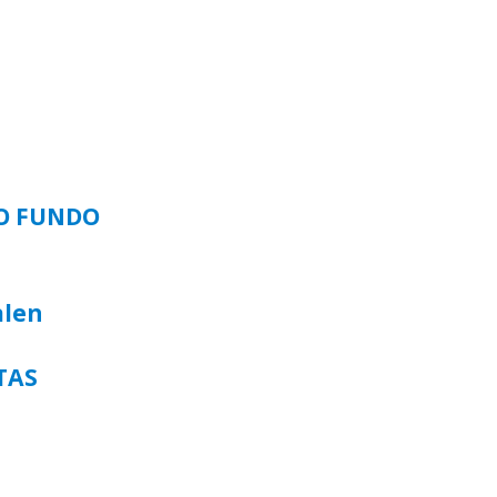
SO FUNDO
alen
TAS