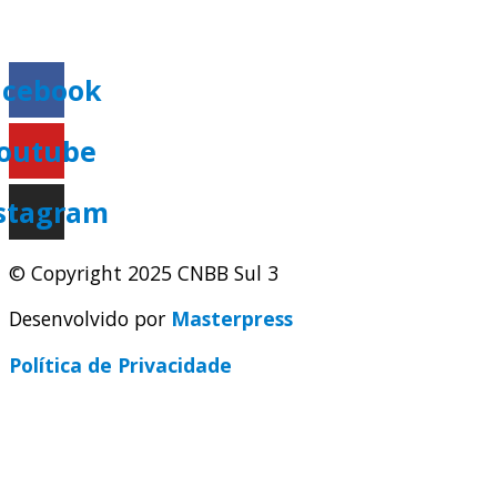
secretaria@cnbbsul3.org.br
acebook
outube
stagram
© Copyright 2025 CNBB Sul 3
Desenvolvido por
Masterpress
Política de Privacidade