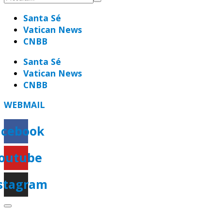
Santa Sé
Vatican News
CNBB
Santa Sé
Vatican News
CNBB
WEBMAIL
acebook
outube
stagram