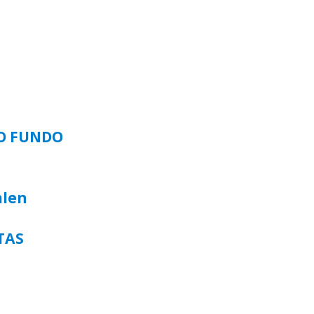
SO FUNDO
alen
TAS