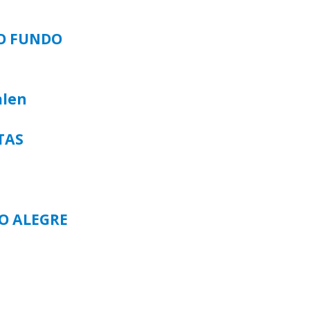
SO FUNDO
alen
TAS
TO ALEGRE