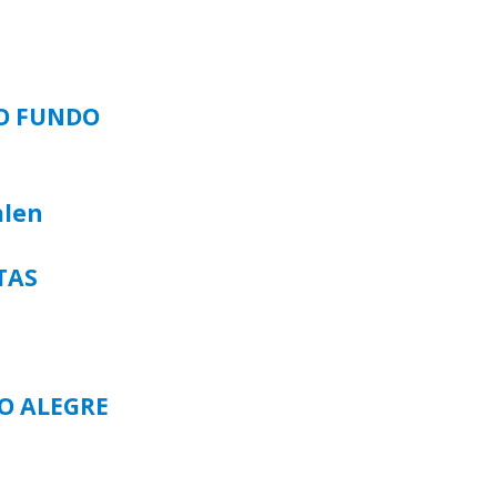
SO FUNDO
alen
TAS
TO ALEGRE