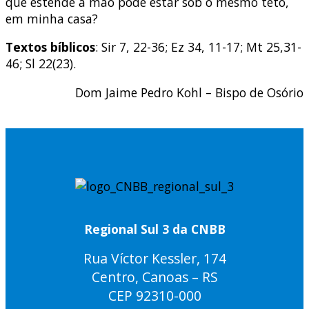
que estende a mão pode estar sob o mesmo teto,
em minha casa?
Textos bíblicos
: Sir 7, 22-36; Ez 34, 11-17; Mt 25,31-
46; Sl 22(23).
Dom Jaime Pedro Kohl – Bispo de Osório
Regional Sul 3 da CNBB
Rua Víctor Kessler, 174
Centro, Canoas – RS
CEP 92310-000