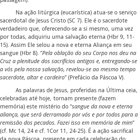
Na ação litúrgica (eucarística) atua-se o serviço
sacerdotal de Jesus Cristo (SC 7). Ele é o sacerdote
verdadeiro que, oferecendo-se a si mesmo, uma vez
por todas, adquiriu uma salvação eterna (Hbr 9, 11-
15). Assim Ele selou a nova e eterna Aliança em seu
sangue (Hbr 8). “
Pela oblação do seu Corpo nos deu na
Cruz a plenitude dos sacrifícios antigos e, entregando-se
a vós pela nossa salvação, revelou-se ao mesmo tempo
sacerdote, altar e cordeiro
” (Prefácio da Páscoa V).
As palavras de Jesus, proferidas na Última ceia,
celebradas até hoje, tornam presente (fazem
memória) este mistério do “
sangue da nova e eterna
aliança, que será derramado por vós e por todos para a
remissão dos pecados. Fazei isso em memória de mim
”
(cf. Mc 14, 24 e cf. 1Cor 11, 24-25). É a ação sacrifical
da nova Páscoa, presente em cada celebração do