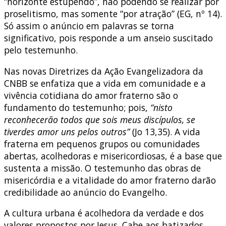
“horizonte estupendo”, não podendo se realizar por
proselitismo, mas somente “por atração” (EG, nº 14).
Só assim o anúncio em palavras se torna
significativo, pois responde a um anseio suscitado
pelo testemunho.
Nas novas Diretrizes da Ação Evangelizadora da
CNBB se enfatiza que a vida em comunidade e a
vivência cotidiana do amor fraterno são o
fundamento do testemunho; pois,
“nisto
reconhecerão todos que sois meus discípulos, se
tiverdes amor uns pelos
outros”
(Jo 13,35). A vida
fraterna em pequenos grupos ou comunidades
abertas, acolhedoras e misericordiosas, é a base que
sustenta a missão. O testemunho das obras de
misericórdia e a vitalidade do amor fraterno darão
credibilidade ao anúncio do Evangelho.
A cultura urbana é acolhedora da verdade e dos
valores propostos por Jesus. Cabe aos batizados