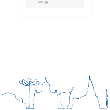
Virtual
Regional Sul 3 da CNBB
Rua Víctor Kessler, 174
Centro, Canoas – RS
CEP 92310-000