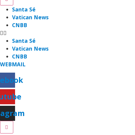
Santa Sé
Vatican News
CNBB
Santa Sé
Vatican News
CNBB
WEBMAIL
cebook
utube
tagram