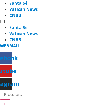
Ir
Santa Sé
para
Vatican News
o
CNBB
conteúdo
Santa Sé
Vatican News
CNBB
WEBMAIL
cebook
utube
tagram