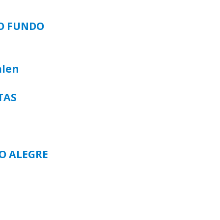
SO FUNDO
alen
TAS
TO ALEGRE