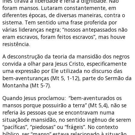
lhes tirava a liberdade e feria a dignidade. Não
foram mansos. Lutaram constantemente, em
diferentes épocas, de diversas maneiras, contra o
sistema. Tem sentido uma frase proferida por
várias lideranças negra; “nossos antepassados não
eram escravos, foram feitos escravos”, mas houve
resistência.
A desconstrução da teoria da mansidão dos negros
convida a olhar para Jesus Cristo, especificamente
uma expressão por Ele utilizada no discurso das
bem-aventuranças (Mt 5, 1-12), parte do Sermão da
Montanha (Mt 5-7).
Quando Jesus proclamou: “bem-aventurados os
mansos porque possuirão a terra” (Mt 5,4), não se
referia às pessoas que se encontravam numa
situaçãode mansidão, no sentido ingênuo de serem
“pacíficas”, “piedosas” ou “frágeis”. No contexto
bíblico, ser “manso” estava relacionado à situação