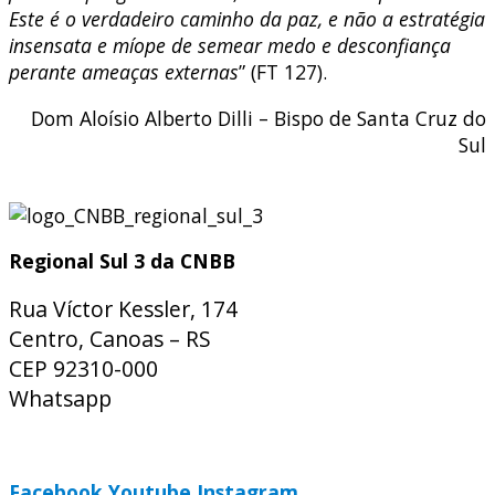
Este é o verdadeiro caminho da paz, e não a estratégia
insensata e míope de semear medo e desconfiança
perante ameaças externas
” (FT 127).
Dom Aloísio Alberto Dilli – Bispo de Santa Cruz do
Sul
Regional Sul 3 da CNBB
Rua Víctor Kessler, 174
Centro, Canoas – RS
CEP 92310-000
Whatsapp
(51) 9 9931-1360
secretaria@cnbbsul3.org.br
Facebook
Youtube
Instagram