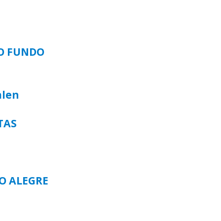
SO FUNDO
alen
TAS
TO ALEGRE