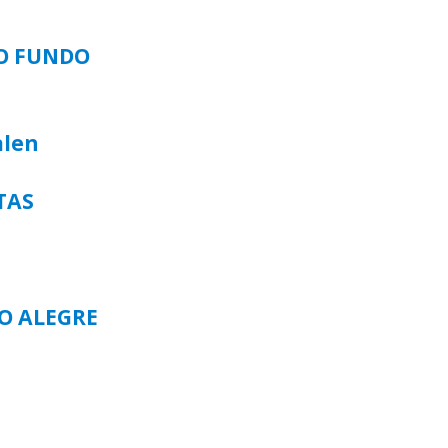
SO FUNDO
alen
TAS
TO ALEGRE