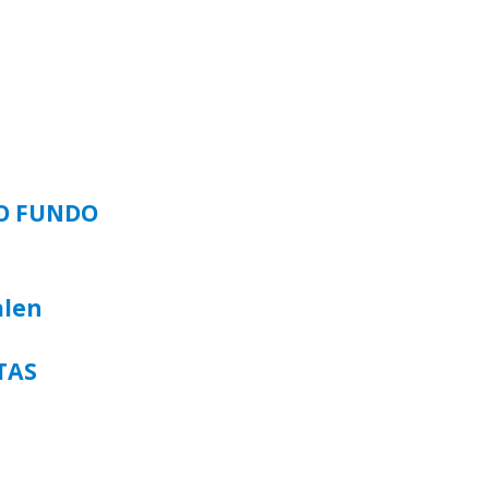
SO FUNDO
alen
TAS