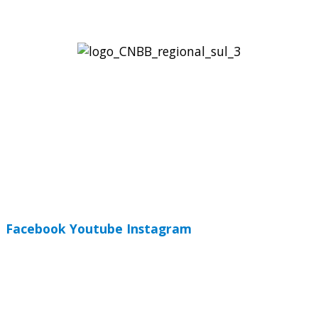
Regional Sul 3 da CNBB
Rua Víctor Kessler, 174
Centro, Canoas – RS
CEP 92310-000
Whatsapp
(51) 9 9931-1360
secretaria@cnbbsul3.org.br
Facebook
Youtube
Instagram
© Copyright 2025 CNBB Sul 3