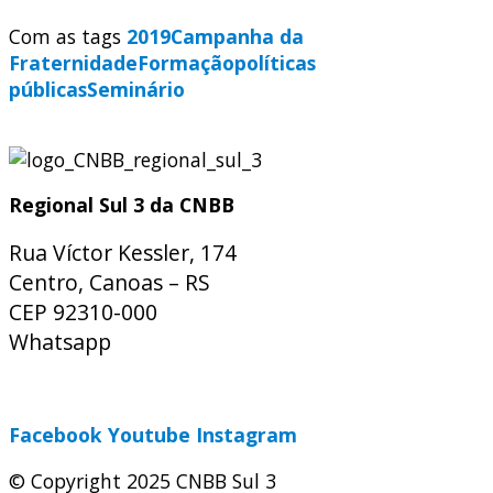
Com as tags
2019
Campanha da
Fraternidade
Formação
políticas
públicas
Seminário
Regional Sul 3 da CNBB
Rua Víctor Kessler, 174
Centro, Canoas – RS
CEP 92310-000
Whatsapp
(51) 9 9931-1360
secretaria@cnbbsul3.org.br
Facebook
Youtube
Instagram
© Copyright 2025 CNBB Sul 3