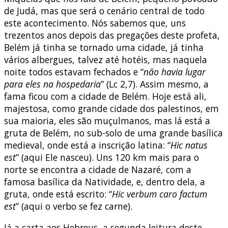
de Judá, mas que será o cenário central de todo
este acontecimento. Nós sabemos que, uns
trezentos anos depois das pregações deste profeta,
Belém já tinha se tornado uma cidade, já tinha
vários albergues, talvez até hotéis, mas naquela
noite todos estavam fechados e “
não havia lugar
para eles na hospedaria
” (Lc 2,7). Assim mesmo, a
fama ficou com a cidade de Belém. Hoje está ali,
majestosa, como grande cidade dos palestinos, em
sua maioria, eles são muçulmanos, mas lá está a
gruta de Belém, no sub-solo de uma grande basílica
medieval, onde está a inscrição latina: “
Hic natus
est
” (aqui Ele nasceu). Uns 120 km mais para o
norte se encontra a cidade de Nazaré, com a
famosa basílica da Natividade, e, dentro dela, a
gruta, onde está escrito: “
Hic verbum caro factum
est
” (aqui o verbo se fez carne).
Já a carta aos Hebreus, a segunda leitura deste